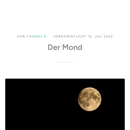
VON
THOMAS K.
VERÖFFENTLICHT
12. JULI 2022
Der Mond